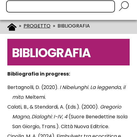
Cerca:
»
PROGETTO
» BIBLIOGRAFIA
BIBLIOGRAFIA
Bibliografia in progress:
Bertagnolli, D. (2020).
I Nibelunghi. La leggenda, il
mito
. Meltemi.
Calati, B., & Stendardi, A. (Eds.). (2000).
Gregorio
Magno, Dialoghi: I-IV, 4
(Suore Benedettine Isola
San Giorgio, Trans.). Città Nuova Editrice.
Cipolla, M. A. (2024). Fimbulvetr tra ecocritica e