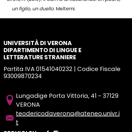
un figlio, un duello
. Meltemi.
UNIVERSITÀ DI VERONA
DIPARTIMENTO DI LINGUE E
LETTERATURE STRANIERE
Partita IVA 01541040232 | Codice Fiscale
93009870234
Lungadige Porta Vittoria, 41 - 37129
VERONA
teodericodaverona@ateneo.univr.i
t