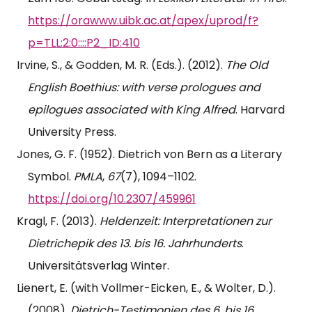
https://orawww.uibk.ac.at/apex/uprod/f?
p=TLL:2:0::::P2_ID:410
Irvine, S., & Godden, M. R. (Eds.). (2012).
The Old
English Boethius: with verse prologues and
epilogues associated with King Alfred
. Harvard
University Press.
Jones, G. F. (1952). Dietrich von Bern as a Literary
Symbol.
PMLA
,
67
(7), 1094–1102.
https://doi.org/10.2307/459961
Kragl, F. (2013).
Heldenzeit: Interpretationen zur
Dietrichepik des 13. bis 16. Jahrhunderts
.
Universitätsverlag Winter.
Lienert, E. (with Vollmer-Eicken, E., & Wolter, D.).
(2008).
Dietrich-Testimonien des 6. bis 16.