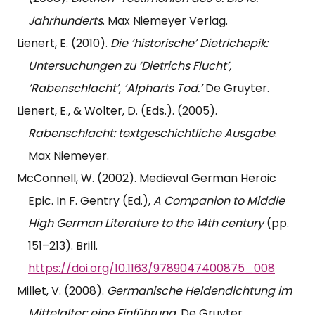
Jahrhunderts
. Max Niemeyer Verlag.
Lienert, E. (2010).
Die ‘historische’ Dietrichepik:
Untersuchungen zu ‘Dietrichs Flucht’,
‘Rabenschlacht’, ‘Alpharts Tod.’
De Gruyter.
Lienert, E., & Wolter, D. (Eds.). (2005).
Rabenschlacht: textgeschichtliche Ausgabe
.
Max Niemeyer.
McConnell, W. (2002). Medieval German Heroic
Epic. In F. Gentry (Ed.),
A Companion to Middle
High German Literature to the 14th century
(pp.
151–213). Brill.
https://doi.org/10.1163/9789047400875_008
Millet, V. (2008).
Germanische Heldendichtung im
Mittelalter: eine Einführung
. De Gruyter.