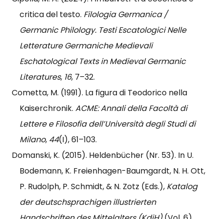
critica del testo.
Filologia Germanica /
Germanic Philology. Testi Escatologici Nelle
Letterature Germaniche Medievali
Eschatological Texts in Medieval Germanic
Literatures
,
16
, 7–32.
Cometta, M. (1991). La figura di Teodorico nella
Kaiserchronik.
ACME: Annali della Facoltà di
Lettere e Filosofia dell’Università degli Studi di
Milano
,
44
(I), 61–103.
Domanski, K. (2015). Heldenbücher (Nr. 53). In U.
Bodemann, K. Freienhagen-Baumgardt, N. H. Ott,
P. Rudolph, P. Schmidt, & N. Zotz (Eds.),
Katalog
der deutschsprachigen illustrierten
Handschriften des Mittelalters (KdiH)
(Vol. 6).