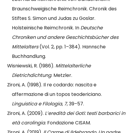
Braunschweigische Reimchronik. Chronik des
Stiftes S. Simon und Judas zu Goslar.
Holsteinische Reimchronik. In
Deutsche
Chroniken und andere Geschichtsbücher des
Mittelalters
(Vol. 2, pp. 1–384). Hannsche
Buchhandlung.
Wisniewski, R. (1986).
Mittelalterliche
Dietrichdichtung
. Metzler.
Zironi, A. (1998). Il re codardo: nascita e
affermazione di un topos teodericiano.
Linguistica e Filologia
,
7
, 39–57.
Zironi, A. (2009).
L’eredità dei Goti: testi barbarici in
età carolingia
. Fondazione CISAM.
Zironi, A. (2019).
Il Carme di Ildebrando. Un padre,