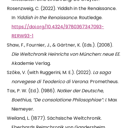
Rosenzweig, C. (2022). Yiddish in the Renaissance.
In
Yiddish in the Renaissance
. Routledge.
https://doi.org/10.4324/9780367347093-
RERW93-1
Shaw, F., Fournier, J., & Gärtner, K. (Eds.). (2008).
Die Weltchronik Heinrichs von München: neue EE
.
Akademie Verlag.
Szőke, V. (with Ruggerini, M. E.). (2022).
La saga
norvegese di Teoderico di Verona
. Prometheus.
Tax, P. W. (Ed.). (1986).
Notker der Deutsche,
Boethius, “De consolatione Philosophiae”: I
. Max
Niemeyer.
Weiland, L. (1877). Sächsische Weltchronik.
Eberhards Reimchronik von Gandersheim.