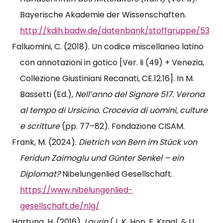
Bayerische Akademie der Wissenschaften.
http://kdih.badw.de/datenbank/stoffgruppe/53
Falluomini, C. (2018). Un codice miscellaneo latino
con annotazioni in gotico [Ver. li (49) + Venezia,
Collezione Giustiniani Recanati, CE.12.16]. In M.
Bassetti (Ed.),
Nell’anno del Signore 517. Verona
al tempo di Ursicino. Crocevia di uomini, culture
e scritture
(pp. 77–82). Fondazione CISAM.
Frank, M. (2024).
Dietrich von Bern im Stück von
Feridun Zaimoglu und Günter Senkel – ein
Diplomat?
Nibelungenlied Gesellschaft.
https://www.nibelungenlied-
gesellschaft.de/nlg/
Hartung, H. (2016).
Laurin
(J. K. Hon, F. Kragl, & U.