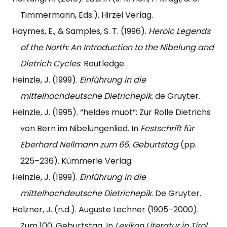
Timmermann, Eds.). Hirzel Verlag.
Haymes, E., & Samples, S. T. (1996).
Heroic Legends
of the North: An Introduction to the Nibelung and
Dietrich Cycles
. Routledge.
Heinzle, J. (1999).
Einführung in die
mittelhochdeutsche Dietrichepik
. de Gruyter.
Heinzle, J. (1995). “heldes muot”: Zur Rolle Dietrichs
von Bern im Nibelungenlied. In
Festschrift für
Eberhard Nellmann zum 65. Geburtstag
(pp.
225–236). Kümmerle Verlag.
Heinzle, J. (1999).
Einführung in die
mittelhochdeutsche Dietrichepik
. De Gruyter.
Holzner, J. (n.d.). Auguste Lechner (1905–2000).
Zum 100. Geburtstag. In
Lexikon Literatur in Tirol
.